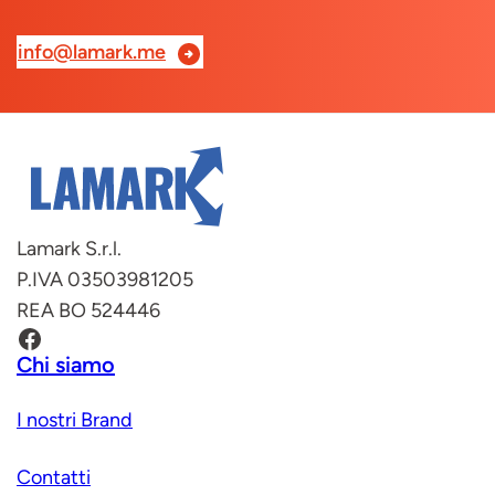
info@lamark.me
Lamark S.r.l.
P.IVA 03503981205
REA BO 524446
Facebook
Chi siamo
I nostri Brand
Contatti